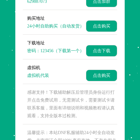
629887073
点击加群
购买地址
24小时自助购买（自动发货）
点击购买
下载地址
密码：123456（下载第一个）
点击下载
虚拟机
虚拟机代装
点击购买
感谢支持！下载辅助解压后管理员身份运行打
开点击免费试用，无需测试卡，需要测试卡请
联系客服，里面有详细说明和视频教程请认真
观看，支持全版本过检测。
温馨提示：本站DNF私服辅助24小时全自动发